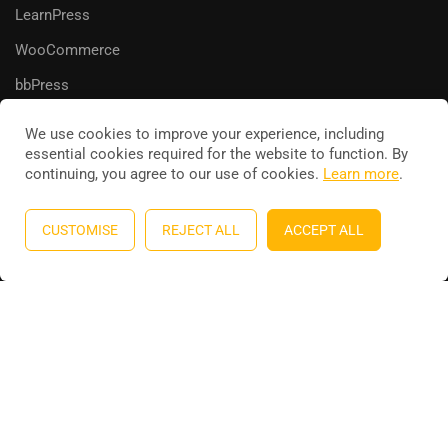
LearnPress
WooCommerce
bbPress
We use cookies to improve your experience, including
essential cookies required for the website to function. By
continuing, you agree to our use of cookies.
Learn more
.
Education WordPress theme
by
ThimPress
. Powered by
WordPress.
CUSTOMISE
REJECT ALL
ACCEPT ALL
Privacy
Terms
Sitemap
Purchase
BECOME AN INSTRUCTOR?