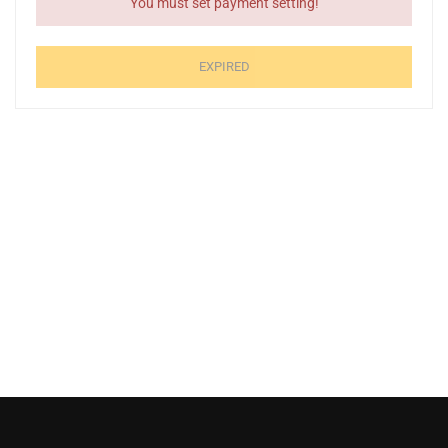
You must set payment setting!
EXPIRED