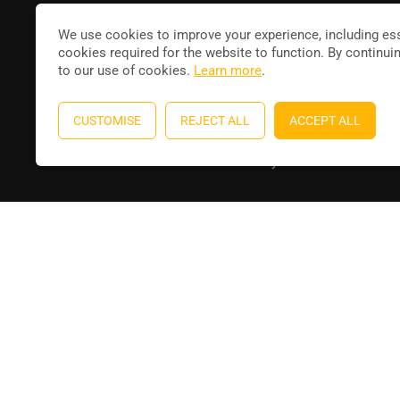
Joi
contact@leducateur.com
We use cookies to improve your experience, including ess
cookies required for the website to function. By continui
to our use of cookies.
Learn more
.
CUSTOMISE
REJECT ALL
ACCEPT ALL
Education WordPress theme
by
ThimPress
. Powere