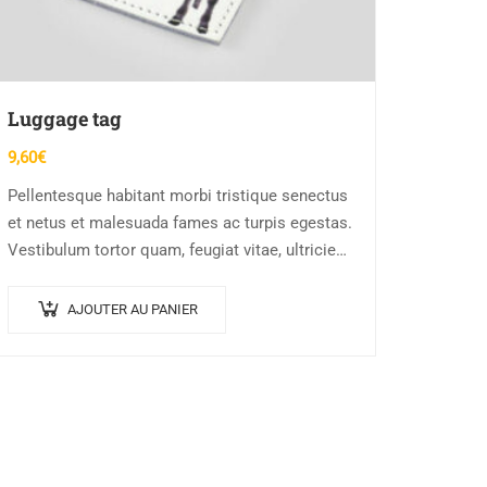
Luggage tag
9,60
€
Pellentesque habitant morbi tristique senectus
et netus et malesuada fames ac turpis egestas.
Vestibulum tortor quam, feugiat vitae, ultricies
eget, tempor sit amet, ante. Donec eu libero sit
amet…
AJOUTER AU PANIER