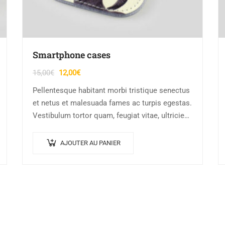
Smartphone cases
Le
Le
15,00
€
12,00
€
prix
prix
Pellentesque habitant morbi tristique senectus
initial
actuel
et netus et malesuada fames ac turpis egestas.
était :
est :
Vestibulum tortor quam, feugiat vitae, ultricies
15,00€.
12,00€.
eget, tempor sit amet, ante. Donec eu libero sit
amet…
AJOUTER AU PANIER