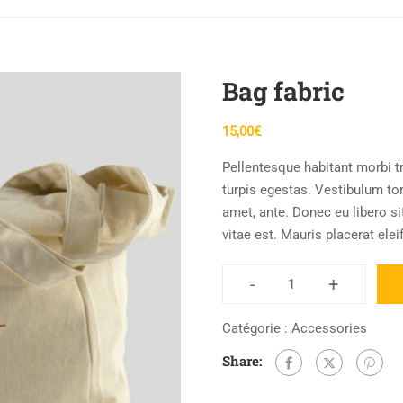
Bag fabric
15,00
€
Pellentesque habitant morbi t
turpis egestas. Vestibulum tort
amet, ante. Donec eu libero s
vitae est. Mauris placerat elei
-
+
quantité
de
Catégorie :
Accessories
Bag
Share:
fabric