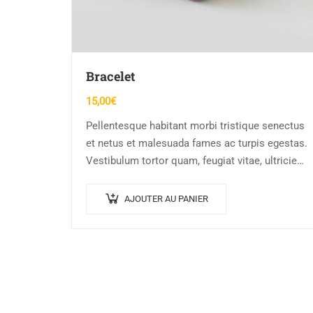
Bracelet
15,00
€
Pellentesque habitant morbi tristique senectus
et netus et malesuada fames ac turpis egestas.
Vestibulum tortor quam, feugiat vitae, ultricies
eget, tempor sit amet, ante. Donec eu libero sit
amet…
AJOUTER AU PANIER