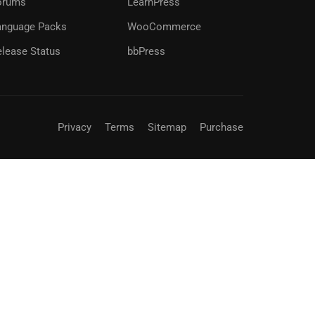
orums
LearnPress
ree!
anguage Packs
WooCommerce
elease Status
bbPress
Privacy
Terms
Sitemap
Purchase