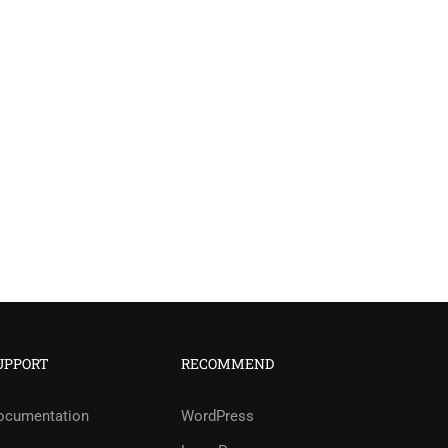
UPPORT
RECOMMEND
?
ocumentation
WordPress