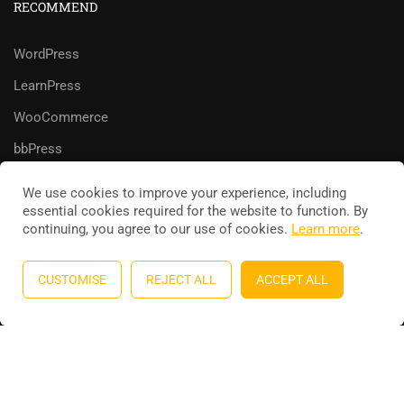
RECOMMEND
WordPress
LearnPress
WooCommerce
bbPress
We use cookies to improve your experience, including
essential cookies required for the website to function. By
continuing, you agree to our use of cookies.
Learn more
.
Education WordPress theme
by
ThimPress
. Powered by
WordPress.
CUSTOMISE
REJECT ALL
ACCEPT ALL
Privacy
Terms
Sitemap
Purchase