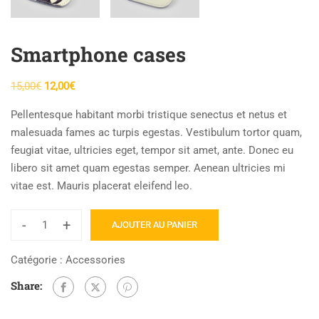
Smartphone cases
Le
Le
15,00
€
12,00
€
prix
prix
Pellentesque habitant morbi tristique senectus et netus et
initial
actuel
malesuada fames ac turpis egestas. Vestibulum tortor quam,
était :
est :
feugiat vitae, ultricies eget, tempor sit amet, ante. Donec eu
15,00€.
12,00€.
libero sit amet quam egestas semper. Aenean ultricies mi
vitae est. Mauris placerat eleifend leo.
-
+
AJOUTER AU PANIER
quantité
de
Catégorie :
Accessories
Smartphone
Share:
cases