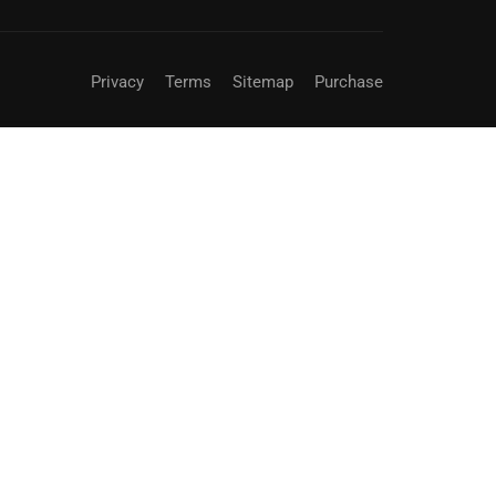
Privacy
Terms
Sitemap
Purchase
Gratuit
COMMENCER MAINTENANT