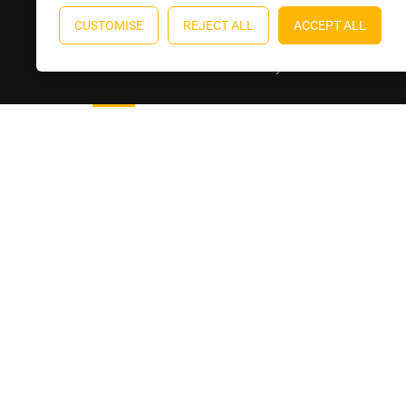
CUSTOMISE
REJECT ALL
ACCEPT ALL
Education WordPress theme
by
ThimPress
. Powere
Aperçu
Détails
Formateur
Reviews