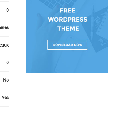
0
ines
veaux
0
No
Yes