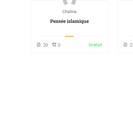
Chaïma
ite
Pensée islamique
m
Gratuit
Gratuit
20
0
2