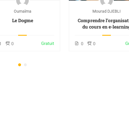
Oumaïma
Mourad DJEBLI
Le Dogme
Comprendre l’organisat
du cours en e-learnin
Gratuit
Gr
1
0
0
0