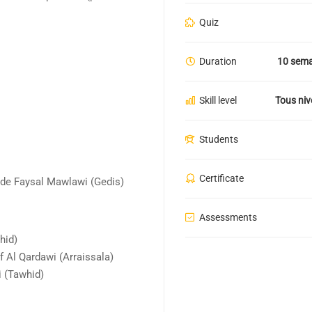
Quiz
Duration
10 sema
Skill level
Tous ni
Students
Certificate
s de Faysal Mawlawi (Gedis)
Assessments
hid)
f Al Qardawi (Arraissala)
 (Tawhid)