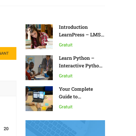
Introduction
LearnPress – LMS
plugin
Gratuit
NANT
Learn Python –
Interactive Python
Tutorial
Gratuit
Your Complete
Guide to
Photography
Gratuit
20