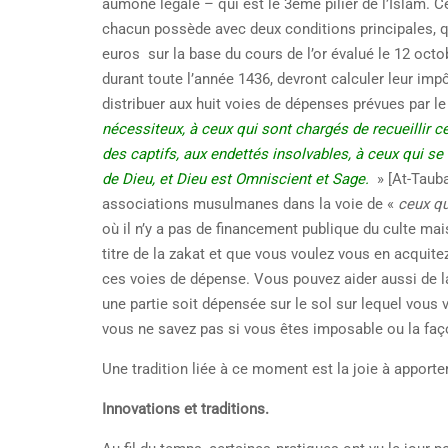
aumône légale – qui est le 3ème pilier de l’Islam. Ce
chacun possède avec deux conditions principales, qu
euros sur la base du cours de l’or évalué le 12 oct
durant toute l’année 1436, devront calculer leur imp
distribuer aux huit voies de dépenses prévues par le 
nécessiteux, à ceux qui sont chargés de recueillir c
des captifs, aux endettés insolvables, à ceux qui se
de Dieu, et Dieu est Omniscient et Sage.
» [At-Tauba
associations musulmanes dans la voie de «
ceux qu
où il n’y a pas de financement publique du culte mais
titre de la zakat et que vous voulez vous en acquit
ces voies de dépense. Vous pouvez aider aussi de la
une partie soit dépensée sur le sol sur lequel vous 
vous ne savez pas si vous êtes imposable ou la fa
Une tradition liée à ce moment est la joie à apporte
Innovations et traditions.