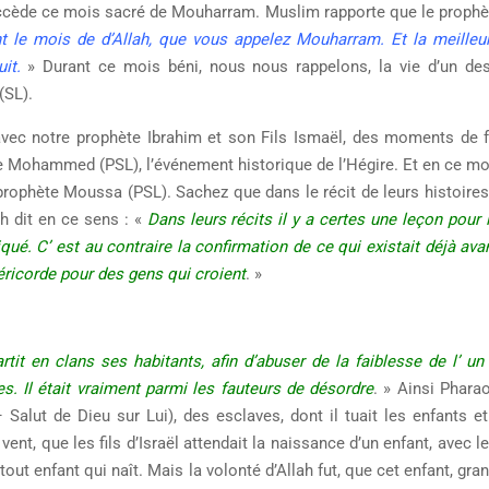
succède ce mois sacré de Mouharram. Muslim rapporte que le prophè
t le mois de d’Allah, que vous appelez Mouharram. Et la meilleur
it.
» Durant ce mois béni, nous nous rappelons, la vie d’un de
(SL).
avec notre prophète Ibrahim et son Fils Ismaël, des moments de f
te Mohammed (PSL), l’événement historique de l’Hégire. Et en ce mo
rophète Moussa (PSL). Sachez que dans le récit de leurs histoires
ah dit en ce sens : «
Dans leurs récits il y a certes une leçon pour
iqué. C’ est au contraire la confirmation de ce qui existait déjà avan
éricorde pour des gens qui croient
. »
artit en clans ses habitants, afin d’abuser de la faiblesse de l’ un 
es. Il était vraiment parmi les fauteurs de désordre
. » Ainsi Pharao
 Salut de Dieu sur Lui), des esclaves, dont il tuait les enfants et
ent, que les fils d’Israël attendait la naissance d’un enfant, avec 
out enfant qui naît. Mais la volonté d’Allah fut, que cet enfant, gra