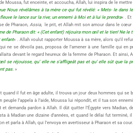
Moussa, fut enceinte, et accoucha, Allah, lui inspira de le mettre
ue Nous révélâmes à ta mère ce qui fut révélé: « Mets- le dans le 
 fleuve le lance sur la rive; un ennemi à Moi et à lui le prendra
« . Et
use de Pharaon,
Assia
, le prit, et Allah mit son amour dans le cœur
e de Pharaon dit: « (Cet enfant) réjouira mon œil et le tien! Ne le 
r enfant
« . Allah voulut rapporter Moussa à sa mère, alors qu’il refu
qui ne se dévoila pas, proposa de l’amener à une famille qui en p
’allaita devant le regard heureux de la femme de Pharaon. Et ainsi, Al
l se réjouisse, qu’ elle ne s’affligeât pas et qu’ elle sût que la 
ent pas.
»
 quand il fut en âge adulte, il trouva un jour deux hommes qui se b
 peuple l’appela à l’aide, Moussa lui répondit, et il tua son ennemi
it et demanda pardon à Allah. Il dût quitter l’Égypte vers Madian, d
ta à Madian une dizaine d’années, et quand le délai fut terminé, il 
tion et parla à Allah, qui l’envoya en avertisseur à Pharaon et sa cour.