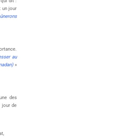
qui dit :
t un jour
eûnerons
portance.
resser au
amadan)
»
 une des
 jour de
t,