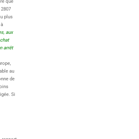
ère que
, 2807
ou plus
 à
s, aux
achat
n arrêt
rope,
sable au
onne de
moins
igée. Si