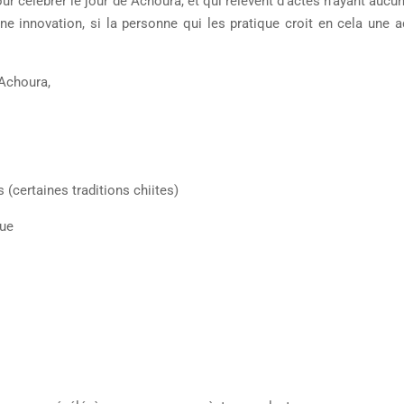
our célébrer le jour de Achoura, et qui relèvent d’actes n’ayant aucu
une innovation, si la personne qui les pratique croit en cela une a
 Achoura,
 (certaines traditions chiites)
que