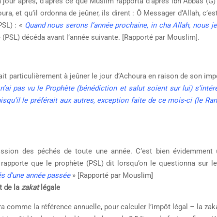
n jour après, d’après ce que Muslim rapporta d’après ibn Abbas (G) 
a, et qu’il ordonna de jeûner, ils dirent : Ô Messager d’Allah, c’es
(PSL) : «
Quand nous serons l’année prochaine, in cha Allah, nous j
e (PSL) décéda avant l’année suivante. [Rapporté par Mouslim].
nait particulièrement à jeûner le jour d’Achoura en raison de son im
n’ai pas vu le Prophète (bénédiction et salut soient sur lui) s’inté
isqu’il le préférait aux autres, exception faite de ce mois-ci (le R
ission des péchés de toute une année. C’est bien évidemment
rapporte que le prophète (PSL) dit lorsqu’on le questionna sur le
és d’une année passée
» [Rapporté par Mouslim]
t de la
zakat
légale
comme la référence annuelle, pour calculer l’impôt légal – la zaka