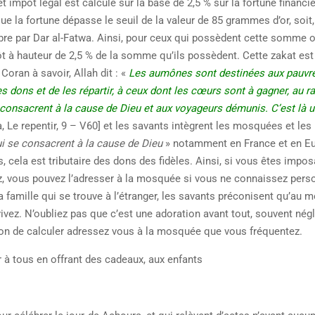
t impôt légal est calculé sur la base de 2,5 % sur la fortune financi
e la fortune dépasse le seuil de la valeur de 85 grammes d’or, soit
obre par Dar al-Fatwa. Ainsi, pour ceux qui possèdent cette somme 
ôt à hauteur de 2,5 % de la somme qu’ils possèdent. Cette zakat est
Coran à savoir, Allah dit : «
Les aumônes sont destinées aux pauvre
es dons et de les répartir, à ceux dont les cœurs sont à gagner, au r
 consacrent à la cause de Dieu et aux voyageurs démunis. C’est là u
, Le repentir, 9 – V60] et les savants intègrent les mosquées et les
i se consacrent à la cause de Dieu
» notamment en France et en Eu
, cela est tributaire des dons des fidèles. Ainsi, si vous êtes impo
ez, vous pouvez l’adresser à la mosquée si vous ne connaissez pers
 famille qui se trouve à l’étranger, les savants préconisent qu’au 
vivez. N’oubliez pas que c’est une adoration avant tout, souvent négl
çon de calculer adressez vous à la mosquée que vous fréquentez.
r à tous en offrant des cadeaux, aux enfants