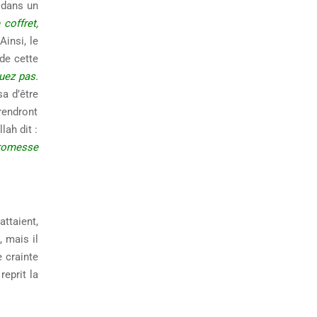
 dans un
coffret,
 Ainsi, le
 de cette
tuez pas.
sa d’être
rendront
lah dit :
promesse
attaient,
, mais il
e crainte
reprit la