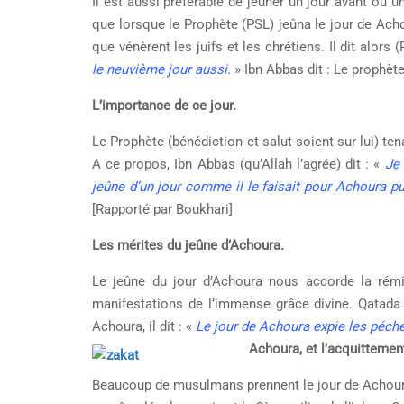
Il est aussi préférable de jeûner un jour avant ou u
que lorsque le Prophète (PSL) jeûna le jour de Achour
que vénèrent les juifs et les chrétiens. Il dit alors 
le neuvième jour aussi.
» Ibn Abbas dit : Le prophèt
L’importance de ce jour.
Le Prophète (bénédiction et salut soient sur lui) te
A ce propos, Ibn Abbas (qu’Allah l’agrée) dit : «
Je 
jeûne d’un jour comme il le faisait pour Achoura pu
[Rapporté par Boukhari]
Les mérites du jeûne d’Achoura.
Le jeûne du jour d’Achoura nous accorde la rém
manifestations de l’immense grâce divine. Qatada 
Achoura, il dit : «
Le jour de Achoura expie les péch
Achoura, et l’acquittemen
Beaucoup de musulmans prennent le jour de Achoura 