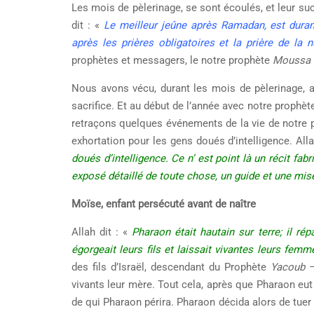
Les mois de pèlerinage, se sont écoulés, et leur 
dit : «
Le meilleur jeûne après Ramadan, est duran
après les prières obligatoires et la prière de la nu
prophètes et messagers, le notre prophète
Moussa
Nous avons vécu, durant les mois de pèlerinage, 
sacrifice. Et au début de l’année avec notre prophè
retraçons quelques événements de la vie de notre p
exhortation pour les gens doués d’intelligence. All
doués d’intelligence. Ce n’ est point là un récit fabr
exposé détaillé de toute chose, un guide et une mis
Moïse, enfant persécuté avant de naître
Allah dit : «
Pharaon était hautain sur terre; il rép
égorgeait leurs fils et laissait vivantes leurs femm
des fils d’Israël, descendant du Prophète
Yacoub
–
vivants leur mère. Tout cela, après que Pharaon eut v
de qui Pharaon périra. Pharaon décida alors de tuer t