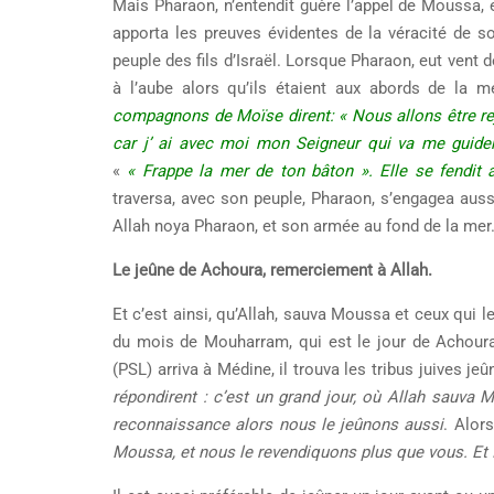
Mais Pharaon, n’entendit guère l’appel de Moussa,
apporta les preuves évidentes de la véracité de s
peuple des fils d’Israël. Lorsque Pharaon, eut vent de 
à l’aube alors qu’ils étaient aux abords de la 
compagnons de Moïse dirent: « Nous allons être rej
car j’ ai avec moi mon Seigneur qui va me guide
«
« Frappe la mer de ton bâton ». Elle se fendi
traversa, avec son peuple, Pharaon, s’engagea aussi 
Allah noya Pharaon, et son armée au fond de la mer
Le jeûne de Achoura, remerciement à Allah.
Et c’est ainsi, qu’Allah, sauva Moussa et ceux qui le 
du mois de Mouharram, qui est le jour de Achoura
(PSL) arriva à Médine, il trouva les tribus juives jeû
répondirent : c’est un grand jour, où Allah sauva
reconnaissance alors nous le jeûnons aussi
. Alor
Moussa, et nous le revendiquons plus que vous. Et I