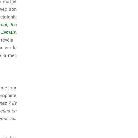
r mot et
avec son
ejoignit,
ent, les
« Jamais,
révéla :
ussa le
é la mer,
ième jour
prophète
nez ? Ils
jeûna en
vous sur