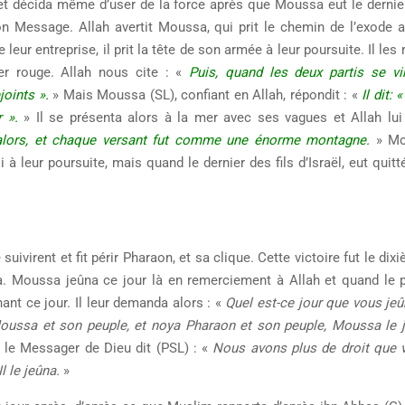
 et décida même d’user de la force après que Moussa eut le dernie
on Message. Allah avertit Moussa, qui prit le chemin de l’exode 
leur entreprise, il prit la tête de son armée à leur poursuite. Il les r
mer rouge. Allah nous cite : «
Puis, quand les deux partis se vir
oints ».
» Mais Moussa (SL), confiant en Allah, répondit : «
Il dit: 
r ».
» Il se présenta alors à la mer avec ses vagues et Allah lui 
t alors, et chaque versant fut comme une énorme montagne.
» Mo
à leur poursuite, mais quand le dernier des fils d’Israël, eut quitt
.
suivirent et fit périr Pharaon, et sa clique. Cette victoire fut le dix
. Moussa jeûna ce jour là en remerciement à Allah et quand le 
nant ce jour. Il leur demanda alors : «
Quel est-ce jour que vous jeû
 Moussa et son peuple, et noya Pharaon et son peuple, Moussa le 
s le Messager de Dieu dit (PSL) : «
Nous avons plus de droit que 
l le jeûna.
»