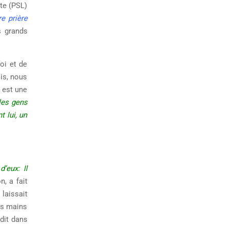
te (PSL)
e prière
s grands
oi et de
is, nous
 est une
 les gens
t lui, un
d’eux: Il
n, a fait
 laissait
les mains
ndit dans