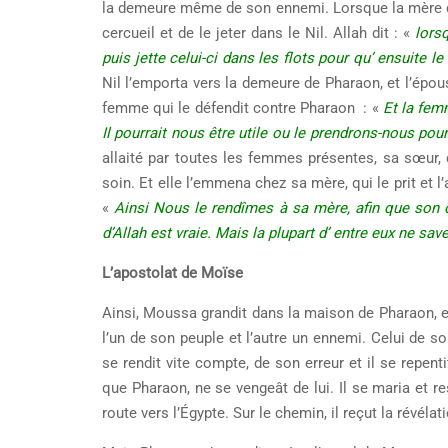
la demeure même de son ennemi. Lorsque la mère de 
cercueil et de le jeter dans le Nil. Allah dit : «
lorsq
puis jette celui-ci dans les flots pour qu’ ensuite le
Nil l’emporta vers la demeure de Pharaon, et l’épo
femme qui le défendit contre Pharaon : «
Et la femm
Il pourrait nous être utile ou le prendrons-nous pou
allaité par toutes les femmes présentes, sa sœur, 
soin. Et elle l’emmena chez sa mère, qui le prit et l
«
Ainsi Nous le rendîmes à sa mère, afin que son œi
d’Allah est vraie. Mais la plupart d’ entre eux ne sav
L’apostolat de Moïse
Ainsi, Moussa grandit dans la maison de Pharaon, et
l’un de son peuple et l’autre un ennemi. Celui de son
se rendit vite compte, de son erreur et il se repent
que Pharaon, ne se vengeât de lui. Il se maria et res
route vers l’Égypte. Sur le chemin, il reçut la révéla