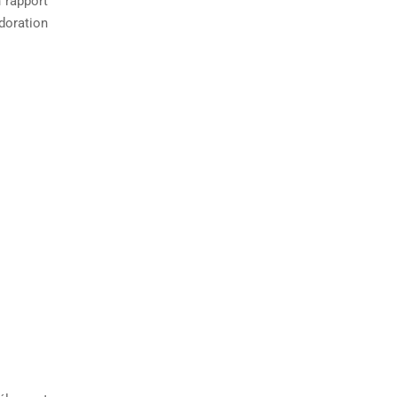
n rapport
doration